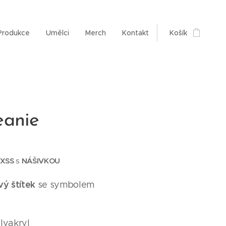
Produkce
Umělci
Merch
Kontakt
Košík
anie
XSS
NÁŠIVKOU
s
ý štítek
se symbolem
olyakryl