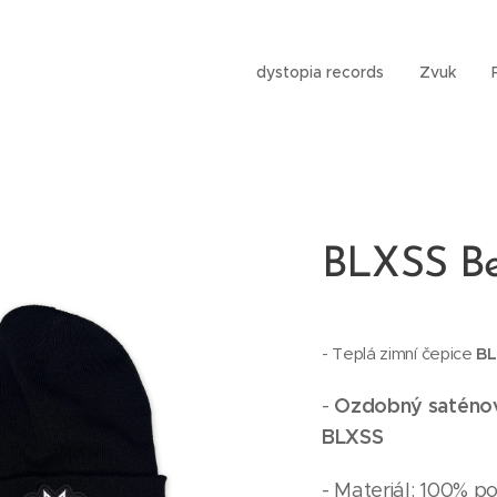
dystopia records
Zvuk
BLXSS Be
BL
- Teplá zimní čepice
Ozdobný saténov
-
BLXSS
- Materiál: 100% p