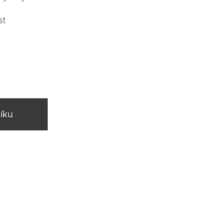
st
íku