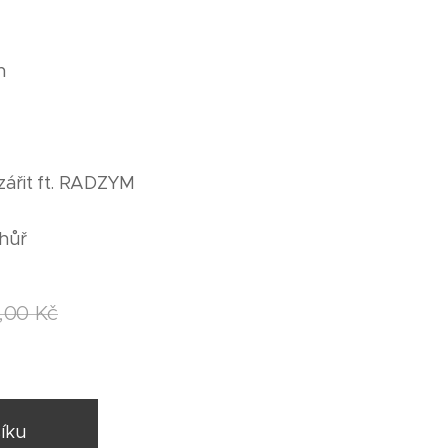
n
ářit ft. RADZYM
e hůř
,00
Kč
íku