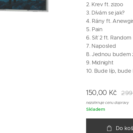
2. Krev ft. zizoo
3. Dívám se jak?
4. Rány ft. Anewgi
5. Pain
6. Síť 2 ft. Random
7. Naposled
8. Jednou budem z
9. Midnight
10. Bude líp, bud
150,00
Kč
299
nezahrnuje cenu dopravy
Skladem
Do koš