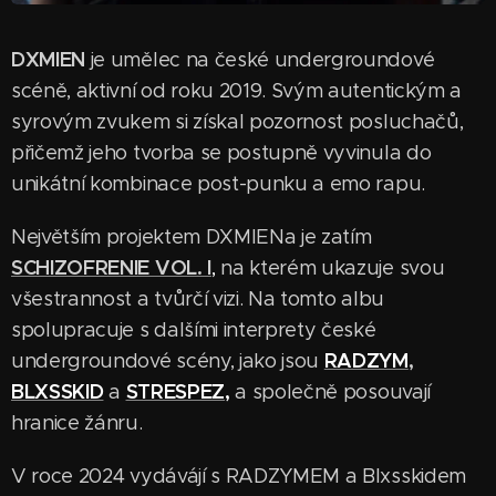
DXMIEN
je umělec na české undergroundové
scéně, aktivní od roku 2019. Svým autentickým a
syrovým zvukem si získal pozornost posluchačů,
přičemž jeho tvorba se postupně vyvinula do
unikátní kombinace post-punku a emo rapu.
Největším projektem DXMIENa je zatím
SCHIZOFRENIE VOL. I
,
na kterém ukazuje svou
všestrannost a tvůrčí vizi. Na tomto albu
spolupracuje s dalšími interprety české
RADZYM
,
undergroundové scény, jako jsou
BLXSSKID
STRESPEZ,
a
a společně posouvají
hranice žánru.
V roce 2024 vydávájí s RADZYMEM a Blxsskidem