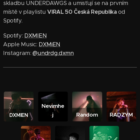
skladbu UNDERDAWGS a umisťují se na prvním
VIRAL 50 Česká Republika
místě v playlistu
od
Spotify.
Spotify:
DXMIEN
Apple Music:
DXMiEN
Instagram:
@undrdg.dxmn
Nevimhe
j
Random
RADZYM
DXMIEN